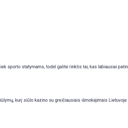
ek sporto statymams, todėl galite rinktis tai, kas labiausiai patin
iūlymų, kurį siūlo kazino su greičiausiais išmokėjimais Lietuvoje