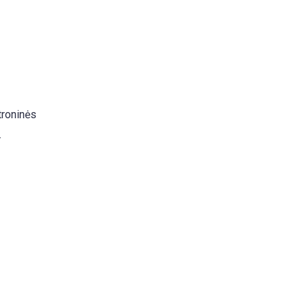
troninės
.