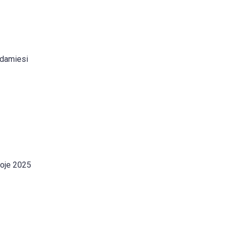
dodamiesi
voje 2025