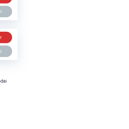
o
r
o
odai