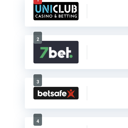
2
3
4