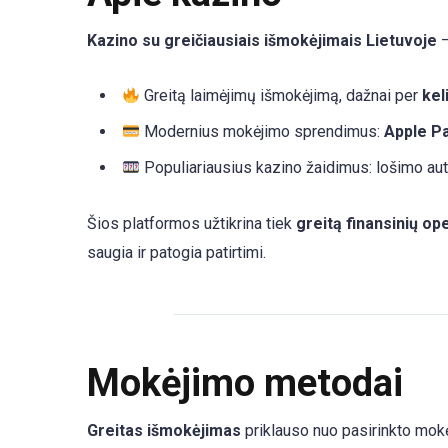
Kazino su greičiausiais išmokėjimais Lietuvoje
–
Greitą laimėjimų išmokėjimą, dažnai per
kel
Modernius mokėjimo sprendimus:
Apple P
Populiariausius kazino žaidimus: lošimo aut
Šios platformos užtikrina tiek
greitą finansinių op
saugia ir patogia patirtimi.
Mokėjimo metodai
Greitas išmokėjimas
priklauso nuo pasirinkto mok