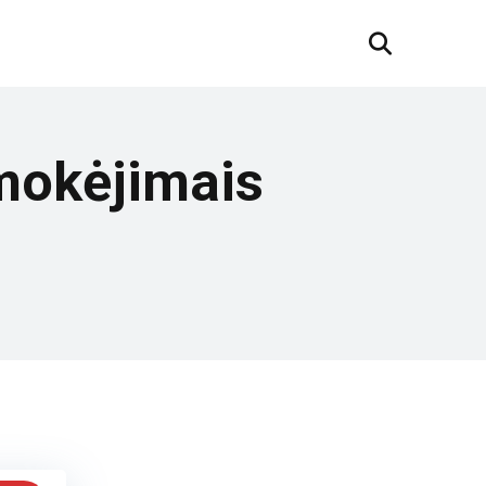
šmokėjimais