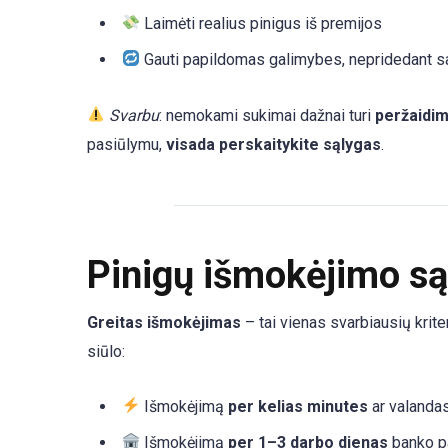
Laimėti realius pinigus iš premijos
Gauti papildomas galimybes, nepridedant s
Svarbu
: nemokami sukimai dažnai turi
peržaidim
pasiūlymu,
visada perskaitykite sąlygas
.
Pinigų išmokėjimo są
Greitas išmokėjimas
– tai vienas svarbiausių krite
siūlo:
Išmokėjimą
per kelias minutes
ar valandas
Išmokėjimą
per 1–3 darbo dienas
banko p